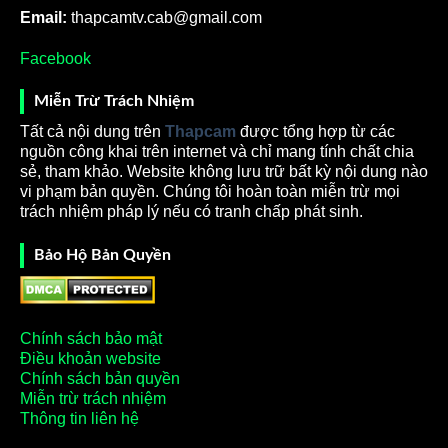
nhiều sự quan tâm lớn từ cộng đồng nhưng website
Email:
thapcamtv.cab@gmail.com
vẫn miễn phí hoàn toàn mọi dịch vụ. Bạn chỉ cần truy
Facebook
cập, chọn đúng trận bóng mà mình yêu thích và theo
dõi. Mặc dù free nhưng chất lượng đường truyền vẫn
Miễn Trừ Trách Nhiệm
đảm bảo mang đến trải nghiệm tuyệt vời nhất cho khán
Tất cả nội dung trên
Thapcam
được tổng hợp từ các
giả.
nguồn công khai trên internet và chỉ mang tính chất chia
ThapCamTV dành cho những ai?
sẻ, tham khảo. Website không lưu trữ bất kỳ nội dung nào
vi phạm bản quyền. Chúng tôi hoàn toàn miễn trừ mọi
Trang web xem bóng đá này dành cho cầu thủ, HLV,
trách nhiệm pháp lý nếu có tranh chấp phát sinh.
khán giả, những người yêu thích bộ môn túc cầu. Dù
bạn muốn tìm hiểu về trận đấu, nắm tin tức mới nhất,
Bảo Hộ Bản Quyền
…. đều có thể truy cập vào website này để theo dõi.
Chính sách bảo mật
Điều khoản website
Chính sách bản quyền
Miễn trừ trách nhiệm
Thông tin liên hệ