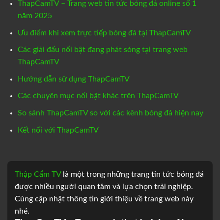
ThapCamTV – Trang web tin tức bóng đá online số 1
năm 2025
Ưu điểm khi xem trực tiếp bóng đá tại ThapCamTV
Các giải đấu nổi bật đang phát sóng tại trang web
ThapCamTV
Hướng dẫn sử dụng ThapCamTV
Các chuyên mục nổi bật khác trên ThapCamTV
So sánh ThapCamTV so với các kênh bóng đá hiện nay
Kết nối với ThapCamTV
Thập Cẩm TV
là một trong những trang tin tức bóng đá
được nhiều người quan tâm và lựa chọn trải nghiệp.
Cùng cập nhật thông tin giới thiệu về trang web này
nhé.