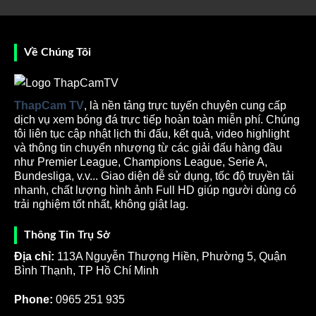
ảnh trận đấu được Thập Cẩm TV phát sóng với chất
lượng HD vô cùng sắc nét. Âm thanh vô cùng sống
động làm cho bạn có trải nghiệm như đang ở sân vận
Về Chúng Tôi
động. Độ trễ phát sóng thấp cam kết giúp bạn nắm
thông tin chi tiết về các trận đấu.
ThapCam TV
, là nền tảng trực tuyến chuyên cung cấp
dịch vụ xem bóng đá trực tiếp hoàn toàn miễn phí. Chúng
tôi liên tục cập nhật lịch thi đấu, kết quả, video highlight
và thông tin chuyển nhượng từ các giải đấu hàng đầu
như Premier League, Champions League, Serie A,
Bundesliga, v.v... Giao diện dễ sử dụng, tốc độ truyền tải
nhanh, chất lượng hình ảnh Full HD giúp người dùng có
trải nghiệm tốt nhất, không giật lag.
Nền tảng Thapcamtv phát sóng bóng đá trực tiếp chất
Thông Tin Trụ Sở
lượng cao
Địa chỉ:
113A Nguyễn Thượng Hiền, Phường 5, Quận
Sứ mệnh mang trải nghiệm bóng đá miễn phí đến mọi
Bình Thạnh, TP Hồ Chí Minh
người
Phone:
0965 251 935
Tuy rằng trang
truc tiep bong da
này đang nhận được