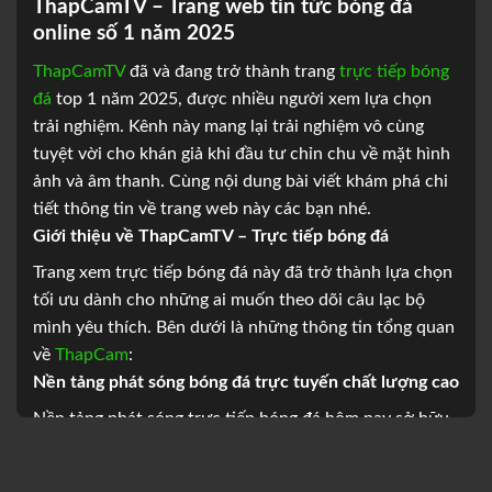
ThapCamTV – Trang web tin tức bóng đá
online số 1 năm 2025
ThapCamTV
đã và đang trở thành trang
trực tiếp bóng
đá
top 1 năm 2025, được nhiều người xem lựa chọn
trải nghiệm. Kênh này mang lại trải nghiệm vô cùng
tuyệt vời cho khán giả khi đầu tư chỉn chu về mặt hình
ảnh và âm thanh. Cùng nội dung bài viết khám phá chi
tiết thông tin về trang web này các bạn nhé.
Giới thiệu về ThapCamTV – Trực tiếp bóng đá
Trang xem trực tiếp bóng đá này đã trở thành lựa chọn
tối ưu dành cho những ai muốn theo dõi câu lạc bộ
mình yêu thích. Bên dưới là những thông tin tổng quan
về
ThapCam
:
Nền tảng phát sóng bóng đá trực tuyến chất lượng cao
Nền tảng phát sóng trực tiếp bóng đá hôm nay sở hữu
chất lượng cao từ mọi mặt. Bên dưới là thông tin chi
tiết về các khía cạnh được khán giả đánh giá cao: Hình