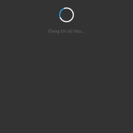
Đang tải dữ liệu...